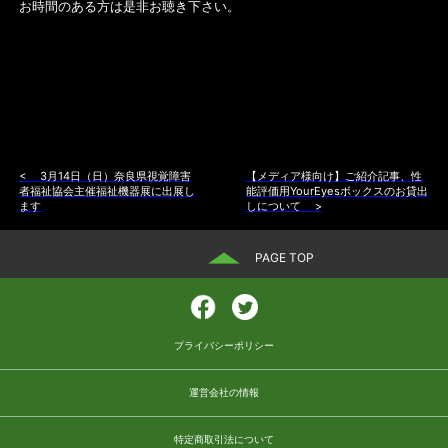
お時間のある方は是非お聴き下さい。
<
3月14日（日）奈良県視覚障害
【メディア様向け】ご紹介記事、性
者福祉協会主催福祉機器展に出展し
能評価用YourEyesボックスのお貸出
ます
しについて
>
PAGE TOP
プライバシーポリシー
運営会社の情報
特定商取引法について